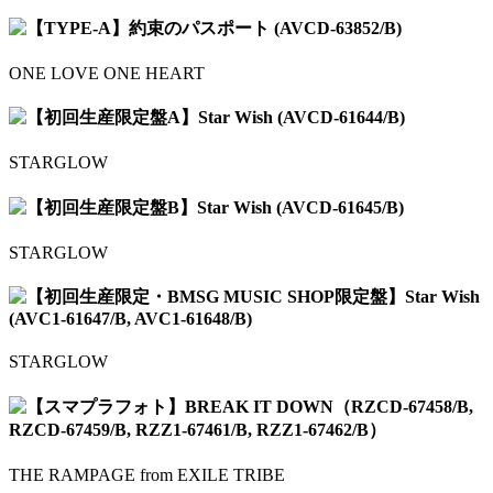
【TYPE-A】約束のパスポート (AVCD-63852/B)
ONE LOVE ONE HEART
【初回生産限定盤A】Star Wish (AVCD-61644/B)
STARGLOW
【初回生産限定盤B】Star Wish (AVCD-61645/B)
STARGLOW
【初回生産限定・BMSG MUSIC SHOP限定盤】Star Wish
(AVC1-61647/B, AVC1-61648/B)
STARGLOW
【スマプラフォト】BREAK IT DOWN（RZCD-67458/B,
RZCD-67459/B, RZZ1-67461/B, RZZ1-67462/B）
THE RAMPAGE from EXILE TRIBE