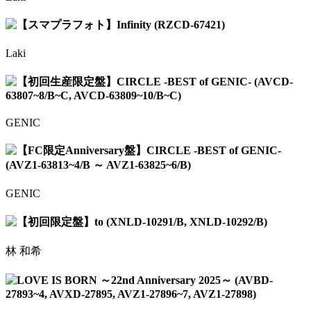
【スマプラフォト】Infinity (RZCD-67421)
Laki
【初回生産限定盤】CIRCLE -BEST of GENIC- (AVCD-
63807~8/B~C, AVCD-63809~10/B~C)
GENIC
【FC限定Anniversary盤】CIRCLE -BEST of GENIC-
(AVZ1-63813~4/B ～ AVZ1-63825~6/B)
GENIC
【初回限定盤】to (XNLD-10291/B, XNLD-10292/B)
林 和希
LOVE IS BORN ～22nd Anniversary 2025～ (AVBD-
27893~4, AVXD-27895, AVZ1-27896~7, AVZ1-27898)