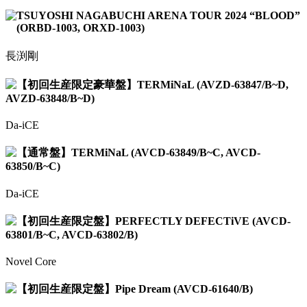
TSUYOSHI NAGABUCHI ARENA TOUR 2024 “BLOOD”
(ORBD-1003, ORXD-1003)
長渕剛
【初回生産限定豪華盤】TERMiNaL (AVZD-63847/B~D,
AVZD-63848/B~D)
Da-iCE
【通常盤】TERMiNaL (AVCD-63849/B~C, AVCD-
63850/B~C)
Da-iCE
【初回生産限定盤】PERFECTLY DEFECTiVE (AVCD-
63801/B~C, AVCD-63802/B)
Novel Core
【初回生産限定盤】Pipe Dream (AVCD-61640/B)